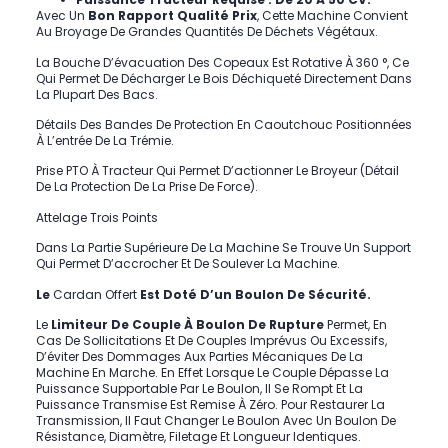
Avec Un
Bon Rapport Qualité Prix
, Cette Machine Convient
Au Broyage De Grandes Quantités De Déchets Végétaux.
La Bouche D’évacuation Des Copeaux Est Rotative À 360 °, Ce
Qui Permet De Décharger Le Bois Déchiqueté Directement Dans
La Plupart Des Bacs.
Détails Des Bandes
De Protection En Caoutchouc Positionnées
À L’entrée De La Trémie.
Prise PTO À Tracteur
Qui Permet D’actionner Le Broyeur (
Détail
De La Protection De La Prise De Force
).
Attelage Trois Points
Dans La Partie Supérieure De La Machine Se Trouve Un
Support
Qui Permet D’accrocher Et De Soulever La Machine
.
Le
Cardan Offert
Est Doté D’un Boulon De Sécurité.
Le
Limiteur De Couple
À Boulon De Rupture
Permet, En
Cas De Sollicitations Et De Couples Imprévus Ou Excessifs,
D’éviter Des Dommages Aux Parties Mécaniques De La
Machine En Marche. En Effet Lorsque Le Couple Dépasse La
Puissance Supportable Par Le Boulon, Il Se Rompt Et La
Puissance Transmise Est Remise À Zéro. Pour Restaurer La
Transmission, Il Faut Changer Le Boulon Avec Un Boulon De
Résistance, Diamètre, Filetage Et Longueur Identiques.