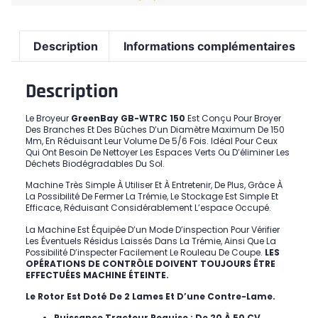
Description
Informations complémentaires
Description
Le Broyeur
GreenBay GB-WTRC 150
Est Conçu Pour Broyer
Des Branches Et Des Bûches D’un Diamètre Maximum De 150
Mm, En Réduisant Leur Volume De 5/6 Fois. Idéal Pour Ceux
Qui Ont Besoin De Nettoyer Les Espaces Verts Ou D’éliminer Les
Déchets Biodégradables Du Sol.
Machine Très Simple À Utiliser Et À Entretenir, De Plus, Grâce À
La Possibilité De Fermer La Trémie, Le Stockage Est Simple Et
Efficace, Réduisant Considérablement L’espace Occupé.
La Machine Est Équipée D’un Mode D’inspection Pour Vérifier
Les Éventuels Résidus Laissés Dans La Trémie, Ainsi Que La
Possibilité D’inspecter Facilement Le Rouleau De Coupe.
LES
OPÉRATIONS DE CONTRÔLE DOIVENT TOUJOURS ÊTRE
EFFECTUÉES MACHINE ÉTEINTE.
Le Rotor Est Doté De 2 Lames Et D’une Contre-Lame.
Puissance Tracteur Requise : De 20 À 50 CV.