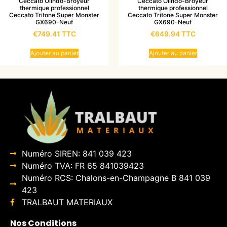
Ceccato Olindo-Broyeur
Ceccato Olindo-Broyeur
thermique professionnel
thermique professionnel
Ceccato Tritone Super Monster
Ceccato Tritone Super Monster
GX690-Neuf
GX690-Neuf
€
749.41
TTC
€
649.94
TTC
Ajouter au panier
Ajouter au panier
Numéro SIREN: 841 039 423
Numéro TVA: FR 65 841039423
Numéro RCS: Chalons-en-Champagne B 841 039
423
TRALBAUT MATERIAUX
Nos Conditions