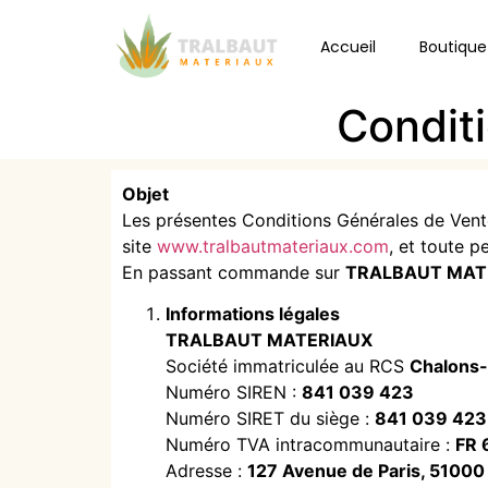
Accueil
Boutique
Condit
Objet
Les présentes Conditions Générales de Vente
site
www.tralbautmateriaux.com
, et toute p
En passant commande sur
TRALBAUT MAT
Informations légales
TRALBAUT MATERIAUX
Société immatriculée au RCS
Chalons
Numéro SIREN :
841 039 423
Numéro SIRET du siège :
841 039 423
Numéro TVA intracommunautaire :
FR 
Adresse :
127 Avenue de Paris, 5100