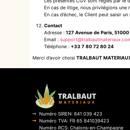
Les présentes CGV sont régies par le dr
En cas de litige, nous privilégions une 
En cas d’échec, le Client peut saisir u
Contact
Adresse :
127 Avenue de Paris, 5100
Email :
support@tralbautmateriaux.co
Téléphone :
+33 7 80 72 80 24
Merci d’avoir choisi
TRALBAUT MATERIAU
Numéro SIREN: 841 039 423
Numéro TVA: FR 65 841039423
Numéro RCS: Chalons-en-Champagne