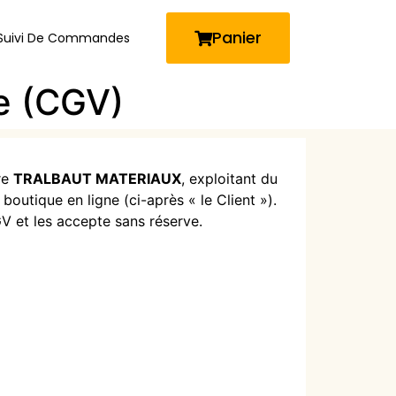
Panier
Suivi De Commandes
e (CGV)
re
TRALBAUT MATERIAUX
, exploitant du
outique en ligne (ci-après « le Client »).
GV et les accepte sans réserve.