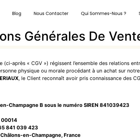
Blog
Nous Contacter
Qui Sommes-Nous ?
ions Générales De Vent
 (ci-après « CGV ») régissent l’ensemble des relations ent
ersonne physique ou morale procédant à un achat sur notre b
ERIAUX
, le Client reconnaît avoir pris connaissance des C
-en-Champagne B sous le numéro SIREN 841039423
 00014
65 841 039 423
0 Châlons-en-Champagne, France