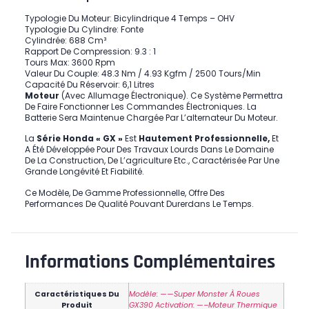
Typologie Du Moteur: Bicylindrique 4 Temps – OHV
Typologie Du Cylindre: Fonte
Cylindrée: 688 Cm³
Rapport De Compression: 9.3 : 1
Tours Max: 3600 Rpm
Valeur Du Couple: 48.3 Nm / 4.93 Kgfm / 2500 Tours/min
Capacité Du Réservoir: 6,1 Litres
Moteur
(avec Allumage Électronique). Ce Système Permettra
De Faire Fonctionner Les Commandes Électroniques. La
Batterie Sera Maintenue Chargée Par L’alternateur Du Moteur.
La
Série
Honda « GX »
Est
Hautement Professionnelle,
Et
A Été Développée Pour Des Travaux Lourds Dans Le Domaine
De La Construction, De L’agriculture Etc., Caractérisée Par Une
Grande Longévité Et Fiabilité.
Ce Modèle, De Gamme Professionnelle, Offre Des
Performances De Qualité Pouvant Durerdans Le Temps.
Informations Complémentaires
Caractéristiques Du
Modèle: ——Super Monster À Roues
Produit
GX390 Activation: —–Moteur Thermique