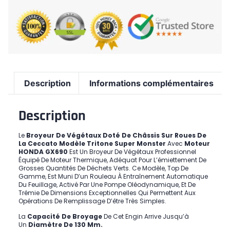
Description
Informations complémentaires
Description
Le
Broyeur De Végétaux Doté De Châssis Sur Roues De
La Ceccato Modèle Tritone Super Monster
Avec
Moteur
HONDA GX690
Est Un Broyeur De Végétaux Professionnel
Équipé De Moteur Thermique, Adéquat Pour L’émiettement De
Grosses Quantités De Déchets Verts. Ce Modèle, Top De
Gamme, Est Muni D’un Rouleau À Entraînement Automatique
Du Feuillage, Activé Par Une Pompe Oléodynamique, Et De
Trémie De Dimensions Exceptionnelles Qui Permettent Aux
Opérations De Remplissage D’être Très Simples.
La
Capacité De Broyage
De Cet Engin Arrive Jusqu’à
Un
Diamètre De 130 Mm.