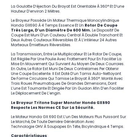
La Goulotte D’éjection Du Broyat Est Orientable À 360° Et D’une
Hauteur D’environ 2 Mètres.
Le Broyeur Possède Un Moteur Thermique Monocylindrique
Honda GX690 À 4 Temps Essence Et Un
Rotor De Coupe
Très Large, D’un Diamètre De 600 Mm.
Le Dispositif De
Coupe Est Muni D’un Couteau Central À Double Tranchant Et
Deux Autres Couteaux Réversibles Et À L’intérieur 24 Autres
Marteaux Émietteurs Réversibles.
La Transmission, Entre Le Multiplicateur Et Le Rotor De Coupe,
Est Réglée Par Une Poulie Avec Frottement Pour En Faciliter La
Mise En Mouvement Qui Survient Au Moyen De Deux Courroies.
En Outre, Le Rotor Est Muni De Deux Contrelames Per Obtenir
Une Coupe Excellente. Il Est Doté D’un Tamis Auto-Nettoyant
De Forme Circulaire Qui Tamise Le Broyat À 360°. Monté Avec
Trois Roues Pneumatiques De Grandes Dimensions, Dont
L’une Est Tournante Et Dirigée Par Un Guidon Afin D’en Faciliter
Le Déplacement De L’engin.
Le Broyeur Tritone Super Monster Honda GX690
Respecte Les Normes CE Sur La Sécurité.
Le Moteur Honda GX 690 Est L’un Des Moteurs Plus Puissant Sur
Le Marché, De Toute Dernière Génération Avec
Technologie
OHV À Soupapes En Tête
, Bicylindrique 4 Temps.
Caractéristiques
: