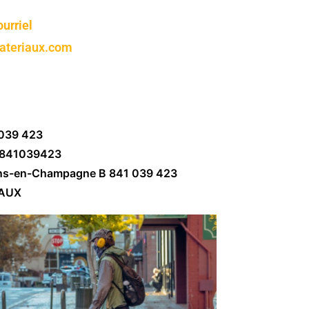
urriel
ateriaux.com
 039 423
 841039423
ns-en-Champagne B 841 039 423
AUX