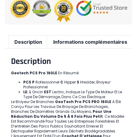
Description
Informations complémentaires
Description
Geotech PCS Pro 160LE
En Résumé:
PCS
P
Rofessionnel
C
Hipper
S
Hredder, Broyeur
Professionnel
LE: L
Oncin
EST
Lectric, Indique Le Type De Moteur Et Le
Type De Démarrage, Dans Ce Cas Électrique
Le Broyeur De Branches
GeoTech Pro PCS PRO 160LE
A Été
Conçu Pour Les Travaux De Broyage De Branchages,
Branches De Diamètres Grands Ou Moyens,
Pour Une
Réduction Du Volume De 5 À 6 Fois Plus Petit
. Ce Modèle
Est Recommandé Pour Toutes Les Entreprises Forestières Et
D’entretien Des Parcs Publics Souhaitant Enlever Et
Déchiqueter Rapidement Leurs Déchets Biodégradables.
L’équipement Est Doté D’un
Crochet D’attelage
Pour