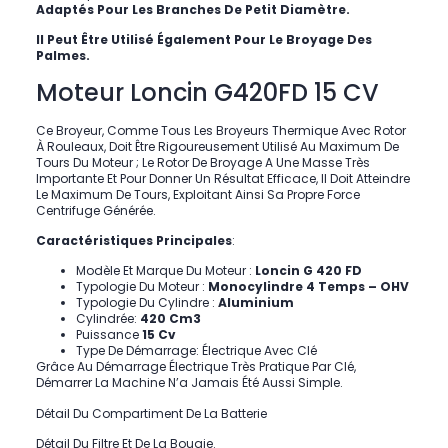
Adaptés Pour Les Branches De Petit Diamètre.
Il Peut Être Utilisé Également Pour Le Broyage Des
Palmes.
Moteur Loncin G420FD 15 CV
Ce Broyeur, Comme Tous Les Broyeurs Thermique Avec Rotor
À Rouleaux, Doit Être Rigoureusement Utilisé Au Maximum De
Tours Du Moteur ; Le Rotor De Broyage A Une Masse Très
Importante Et Pour Donner Un Résultat Efficace, Il Doit Atteindre
Le Maximum De Tours, Exploitant Ainsi Sa Propre Force
Centrifuge Générée.
Caractéristiques Principales
:
Modèle Et Marque Du Moteur :
Loncin G 420 FD
Typologie Du Moteur :
Monocylindre 4 Temps – OHV
Typologie Du Cylindre :
Aluminium
Cylindrée:
420 Cm3
Puissance
15 Cv
Type De Démarrage: Électrique Avec Clé
Grâce Au
Démarrage Électrique Très Pratique Par Clé
,
Démarrer La Machine N’a Jamais Été Aussi Simple.
Détail Du Compartiment De La Batterie
Détail Du
Filtre
Et De La
Bougie
.