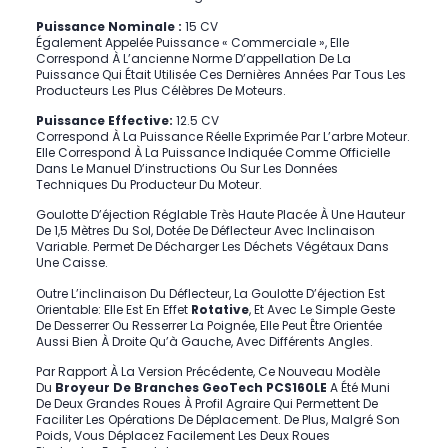
Puissance Nominale :
15 CV
Également Appelée Puissance « Commerciale », Elle
Correspond À L’ancienne Norme D’appellation De La
Puissance Qui Était Utilisée Ces Dernières Années Par Tous Les
Producteurs Les Plus Célèbres De Moteurs.
Puissance Effective:
12.5 CV
Correspond À La Puissance Réelle Exprimée Par L’arbre Moteur.
Elle Correspond À La Puissance Indiquée Comme Officielle
Dans Le Manuel D’instructions Ou Sur Les Données
Techniques Du Producteur Du Moteur.
Goulotte D’éjection Réglable
Très Haute Placée À Une Hauteur
De 1,5 Mètres Du Sol, Dotée De Déflecteur Avec Inclinaison
Variable. Permet De Décharger Les Déchets Végétaux Dans
Une Caisse.
Outre L’inclinaison Du Déflecteur, La
Goulotte D’éjection Est
Orientable
: Elle Est En Effet
Rotative
, Et Avec Le Simple Geste
De Desserrer Ou Resserrer La Poignée, Elle Peut Être Orientée
Aussi Bien À Droite Qu’à Gauche, Avec Différents Angles.
Par Rapport À La Version Précédente, Ce Nouveau Modèle
Du
Broyeur De Branches GeoTech PCS160LE
A Été Muni
De
Deux Grandes Roues À Profil Agraire
Qui Permettent De
Faciliter Les Opérations De Déplacement. De Plus, Malgré Son
Poids, Vous Déplacez Facilement Les
Deux Roues