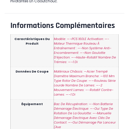
Pivotantes
En Caoutchouc.
Informations Complémentaires
Caractéristiques Du
Modèle: —–PCS 160LE Activation: —-
Produit
Moteur Thermique Rouleau À
Entraînement : —-Non Système Anti-
Encombrement: —–Non Goulotte
D'éjection: —–Haute-Rotatif Nombre De
Trémies: —–1 Di
Données De Coupe
Matériaux Châssis: —Acier Trempé
Diamètre Maximum Branche: —100 Mm
Type Rotor De Coupe: ——Rouleau Série
Lourde Nombre De Lames: —-2
Mouvement Lames: —-Rotatif Contre-
Lames: —–1 Di
Équipement
Bac De Récupération: —-Non Batterie
Démarrage Électrique: —-Oui Type De
Rotation De La Goulotte: —-Manuelle
Démarrage Électrique Avec Clés De
Contact: —-Oui Démarrage Par Lanceur
(ave