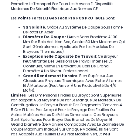
Permettre Le Transport Par Tous Les Moyens Et Dispositifs
Modernes De Sécurité Électrique Aux Normes CE.
Les
Points Forts
Du
GeoTech Pro PCS PRO 160LE
Sont:
Sa Solidité
, Grâce Au Système De Coupe Sous Forme
De Rotor En Acier:
Diamètre De Coupe :
(arrive Sans Problème À 100
Mm Sur Bois Vert, Non Sec, Contre 80 Mm Maximum Qui
Sont Généralement Appliqués Par Les Modèles De
Broyeurs Thermiques);
Exceptionnelle Capacité De Travail
: Ce Broyeur
Peut Affronter Des Sessions De Travail Intenses Et
Continues, Même En Broyant Du Bois De Grand
Diamètre À Un Niveau Professionnel.
Grand Rendement Horaire
: Bien Supérieur Aux
Classiques Broyeurs Thermiques Avec Rotor À Lames
Et À Marteaux (peut Arriver À Une Productivité De 4/6
Mc/h).
Limites
: Les Dimensions Finales Du Broyat Sont Supérieures
Par Rapport À La Moyenne De Par Le Manque De Marteaux De
Centrifugation. Le Broyeur Produit Des Fragments D’environ 4-
5 Cm Et N’est Pas Adapté Pour Le Broyage Des Feuilles Ou
Autres Matières Vertes De Petites Dimensions. Ces Broyeurs
Sont Spécifiques Pour Broyer Des Branches De Moyen Et
Grand Diamètre (de Manière Compatible Avec Le Diamètre De
Coupe Maximum Indiqué Sur Chaque Modèle), Ils Ne Sont
Pas Adaptés Aux Feuilles Et Au Petit Matériel Vert, Et
Peu