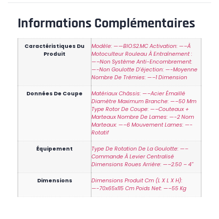
Informations Complémentaires
Caractéristiques Du
Modèle: ——BIO.S2.MC Activation: —–À
Produit
Motoculteur Rouleau À Entraînement :
—–Non Système Anti-Encombrement:
—-Non Goulotte D'éjection: —-Moyenne
Nombre De Trémies: —–1 Dimension
Données De Coupe
Matériaux Châssis: —–Acier Émaillé
Diamètre Maximum Branche: —–50 Mm
Type Rotor De Coupe: —–Couteaux +
Marteaux Nombre De Lames: —-2 Nom
Marteaux: —–6 Mouvement Lames: —-
Rotatif
Équipement
Type De Rotation De La Goulotte: —–
Commande À Levier Centralisé
Dimensions Roues Arrière: —–2.50 – 4"
Dimensions
Dimensions Produit Cm (L X L X H):
—-70x65x115 Cm Poids Net: —–55 Kg