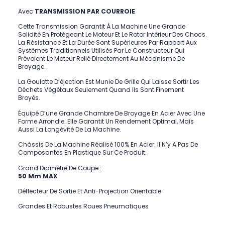
Avec
TRANSMISSION PAR COURROIE
Cette Transmission Garantit À La Machine Une Grande
Solidité En Protégeant Le Moteur Et Le Rotor Intérieur Des Chocs.
La Résistance Et La Durée Sont Supérieures Par Rapport Aux
Systèmes Traditionnels Utilisés Par Le Constructeur Qui
Prévoient Le Moteur Relié Directement Au Mécanisme De
Broyage.
La Goulotte D’éjection Est Munie De Grille Qui Laisse Sortir Les
Déchets Végétaux Seulement Quand Ils Sont Finement
Broyés.
Équipé D’une Grande Chambre De Broyage En Acier Avec Une
Forme Arrondie. Elle Garantit Un Rendement Optimal, Mais
Aussi La Longévité De La Machine.
Châssis De La Machine Réalisé 100% En Acier. Il N’y A Pas De
Composantes En Plastique Sur Ce Produit.
Grand Diamètre De Coupe :
50 Mm MAX
Déflecteur De Sortie Et Anti-Projection Orientable
Grandes Et Robustes Roues Pneumatiques