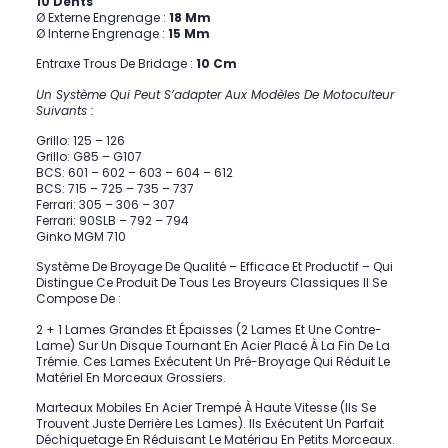
10 Dents
Ø Externe Engrenage :
18 Mm
Ø Interne Engrenage :
15 Mm
Entraxe Trous De Bridage :
10 Cm
Un Système Qui Peut S’adapter Aux Modèles De Motoculteur
Suivants :
Grillo: 125 – 126
Grillo: G85 – G107
BCS: 601 – 602 – 603 – 604 – 612
BCS: 715 – 725 – 735 – 737
Ferrari: 305 – 306 – 307
Ferrari: 90SLB – 792 – 794
Ginko MGM 710
Système De Broyage De Qualité – Efficace Et Productif – Qui
Distingue Ce Produit De Tous Les Broyeurs Classiques Il Se
Compose De :
2 + 1 Lames Grandes Et Épaisses (2 Lames Et Une Contre-
Lame) Sur Un Disque Tournant En Acier Placé À La Fin De La
Trémie. Ces Lames Exécutent Un Pré-Broyage Qui Réduit Le
Matériel En Morceaux Grossiers.
Marteaux Mobiles En Acier Trempé À Haute Vitesse (ils Se
Trouvent Juste Derrière Les Lames). Ils Exécutent Un Parfait
Déchiquetage En Réduisant Le Matériau En Petits Morceaux.