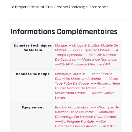
Le Broyeur Est Muni D’un Crochet D’attelage Commode.
Informations Complémentaires
Données Techniques
Marque: —-Briggs & Stratton Modèle De
Du Moteur
Moteur: —-XR2100 Type De Moteur: —–4
Temps Cylindrée: —–420 Cm³ Nombre
De Cylindres: —-1 Puissance Nominale:
—-13.5 HP Puissance Effective (HP):
Données De Coupe
Matériaux Châssis: ——Acier Émaillé
Diamètre Maximum Branche: ——90 Mm
Type Rotor De Coupe: ——-Rouleau Série
Lourde Nombre De Lames: —–2
Mouvement Lames: —–Rotatif Contre-
Lames:
Équipement
Bac De Récupération: ——–non Type De
Rotation De La Goulotte: —-Manuelle
Démarrage Par Lanceur (avec Cordon):
——Oui Poignée Frontale: —–Oui
Dimensions Roues Arrière: —–16 X 8.0 –