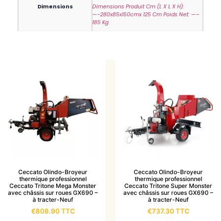
Dimensions
Dimensions Produit Cm (L X L X H):
—-280x85x150cmx 125 Cm Poids Net: —–
185 Kg
Ceccato Olindo-Broyeur
Ceccato Olindo-Broyeur
thermique professionnel
thermique professionnel
Ceccato Tritone Mega Monster
Ceccato Tritone Super Monster
avec châssis sur roues GX690 –
avec châssis sur roues GX690 –
à tracter-Neuf
à tracter-Neuf
€
808.90
TTC
€
737.30
TTC