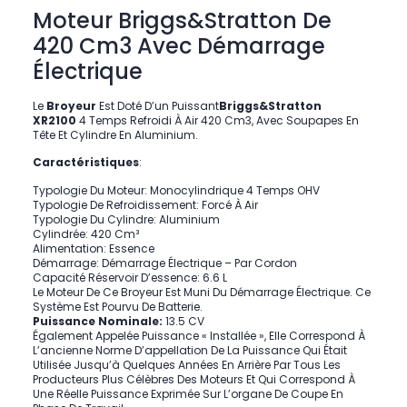
Moteur Briggs&Stratton De
420 Cm3 Avec Démarrage
Électrique
Le
Broyeur
Est Doté D’un Puissant
Briggs&Stratton
XR2100
4 Temps Refroidi À Air 420 Cm3, Avec Soupapes En
Tête Et Cylindre En Aluminium.
Caractéristiques
:
Typologie Du Moteur: Monocylindrique 4 Temps OHV
Typologie De Refroidissement: Forcé À Air
Typologie Du Cylindre: Aluminium
Cylindrée: 420 Cm³
Alimentation: Essence
Démarrage: Démarrage Électrique – Par Cordon
Capacité Réservoir D’essence: 6.6 L
Le Moteur De Ce Broyeur Est Muni Du Démarrage Électrique. Ce
Système Est Pourvu De Batterie.
Puissance Nominale:
13.5 CV
Également Appelée Puissance « Installée », Elle Correspond À
L’ancienne Norme D’appellation De La Puissance Qui Était
Utilisée Jusqu’à Quelques Années En Arrière Par Tous Les
Producteurs Plus Célèbres Des Moteurs Et Qui Correspond À
Une Réelle Puissance Exprimée Sur L’organe De Coupe En