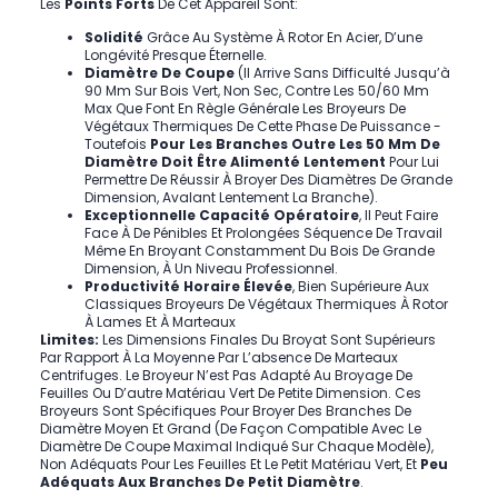
Les
Points Forts
De Cet Appareil Sont:
Solidité
Grâce Au Système À Rotor En Acier, D’une
Longévité Presque Éternelle.
Diamètre De Coupe
(il Arrive Sans Difficulté Jusqu’à
90 Mm Sur Bois Vert, Non Sec, Contre Les 50/60 Mm
Max Que Font En Règle Générale Les Broyeurs De
Végétaux Thermiques De Cette Phase De Puissance -
Toutefois
Pour Les Branches Outre Les 50 Mm De
Diamètre Doit Être Alimenté Lentement
Pour Lui
Permettre De Réussir À Broyer Des Diamètres De Grande
Dimension, Avalant Lentement La Branche).
Exceptionnelle Capacité Opératoire
, Il Peut Faire
Face À De Pénibles Et Prolongées Séquence De Travail
Même En Broyant Constamment Du Bois De Grande
Dimension, À Un Niveau Professionnel.
Productivité Horaire Élevée
, Bien Supérieure Aux
Classiques Broyeurs De Végétaux Thermiques À Rotor
À Lames Et À Marteaux
Limites:
Les Dimensions Finales Du Broyat Sont Supérieurs
Par Rapport À La Moyenne Par L’absence De Marteaux
Centrifuges. Le Broyeur N’est Pas Adapté Au Broyage De
Feuilles Ou D’autre Matériau Vert De Petite Dimension. Ces
Broyeurs Sont Spécifiques Pour Broyer Des Branches De
Diamètre Moyen Et Grand (de Façon Compatible Avec Le
Diamètre De Coupe Maximal Indiqué Sur Chaque Modèle),
Non Adéquats Pour Les Feuilles Et Le Petit Matériau Vert, Et
Peu
Adéquats Aux Branches De Petit Diamètre
.