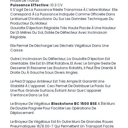
Phase De Travail.
Puissance Effective:
10.3 CV
Il S’agit De La Puissance Réelle Transmise À L’arbre Moteur. Elle
Correspond À La Puissance Indiquée Comme Officielle Dans
Le Manuel D’instructions Ou Sur Les Données Techniques Du
Producteur Du Moteur.
Goulotte D’éjection Réglable
Très Haute Placée À Une Hauteur
De 1,5 Mètres Du Sol, Dotée De Déflecteur Avec Inclinaison
Réglable.
Elle Permet De Décharger Les Déchets Végétaux Dans Une
Caisse.
Outre L’inclinaison Du Déflecteur, La Goulotte D’éjection Est
Orientable: Elle Est En Effet Rotative, Et Avec Le Simple Geste De
Desserrer Et Resserrer Les Boutons Rotatifs, Il Peut Être Orienté À
Droite Ou À Gauche Sous Divers Angles.
Le
Pied D’appui
Antérieur Est Très Ample Et Garantit Une
Stabilité À L’appareil. Ceci Permet De Distribuer Le Poids Sur
Une Plus Grande Surface, Évitant Ainsi Que L’appareil
S’enfonce Dans Le Sol.
Le Broyeur De Végétaux
Blackstone BC 1500 BSE
A Été Muni
De
Double Poignée
Pour Faciliter Les Opérations De
Déplacement.
Le Broyeur De Végétaux Est En Outre Muni De
Grandes Roues
Pneumatiques 16/8.00-7
Qui Permettent Un Transport Facile.